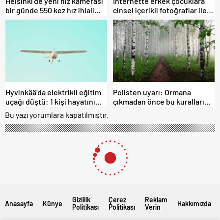
Helsinki’de yeni hız kamerası
İnternette erkek çocuklara
bir günde 550 kez hız ihlali
cinsel içerikli fotoğraflar ile
tespit etti
şantaj yapıldı
Hyvinkää’da elektrikli eğitim
Polisten uyarı: Ormana
uçağı düştü: 1 kişi hayatını
çıkmadan önce bu kuralları
kaybetti
mutlaka okuyun
Bu yazı yorumlara kapatılmıştır.