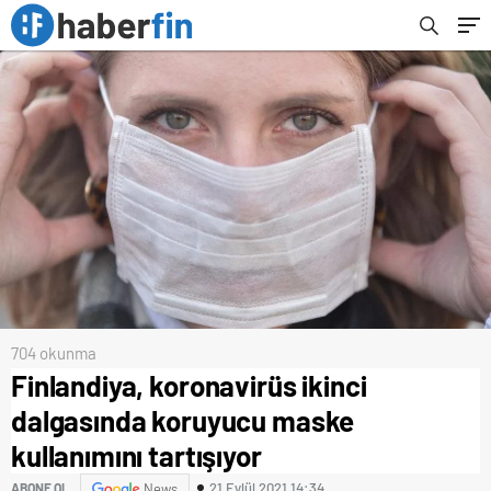
704 okunma
Finlandiya, koronavirüs ikinci
dalgasında koruyucu maske
kullanımını tartışıyor
21 Eylül 2021 14:34
ABONE OL
News