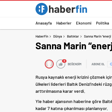
Anasayfa
Haberler
Ekonomi
Politika
HaberFin
Dünya
Baltıklar
Sanna Marin “enerji 
Sanna Marin “enerj
0
BEĞENDİM
ABONE OL
Rusya kaynaklı enerji krizini çözmek içi
ülkeleri liderleri Baltık Denizi’ndeki rüz
arttırılmasına karar verdi.
Yle haber ajansının haberine göre Baltı
kadar 7 katına çıkarılması planlanıyor.