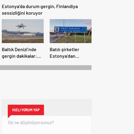
Estonya’da durum gergin, Finlandiya
sessizliğini koruyor
Baltık Denizi’nde
Batılı şirketler
gergin dakikalar:
Estonya’dan
Finlandiya, İsveç ve
kaçıyor: “Dibe
İtalya Rus
vurduk”
uçaklarına
engelleme yaptı
HIZLI YORUM YAP