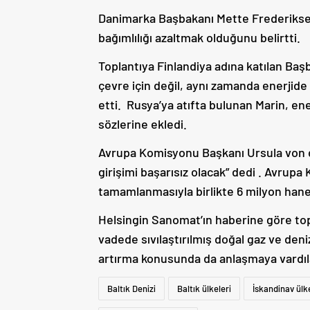
Danimarka Başbakanı Mette Frederiksen
bağımlılığı azaltmak olduğunu belirtti.
Toplantıya Finlandiya adına katılan Baş
çevre için değil, aynı zamanda enerjide
etti.
Rusya’ya atıfta bulunan Marin, ene
sözlerine ekledi.
Avrupa Komisyonu Başkanı Ursula von de
girişimi başarısız olacak” dedi . Avrup
tamamlanmasıyla birlikte 6 milyon haney
Helsingin Sanomat’ın haberine göre topla
vadede sıvılaştırılmış doğal gaz ve deniz 
artırma konusunda da anlaşmaya vardıl
Baltık Denizi
Baltık ülkeleri
İskandinav ülke