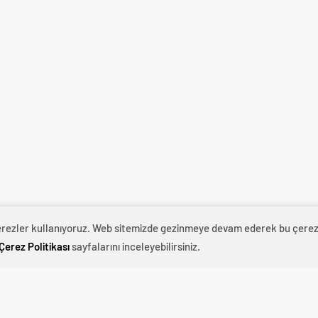
çerezler kullanıyoruz. Web sitemizde gezinmeye devam ederek bu çerezl
0
News
Çerez Politikası
sayfalarını inceleyebilirsiniz.
xpressen’in haberine göre İsveç İçişleri ve Adalet
anı Recep Tayyip Erdoğan’ın
İsveç’in üç kişiyi