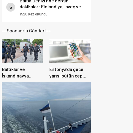
Baltık Denizi’nde gergin
dakikalar: Finlandiya, İsveç ve
5
İtalya Rus uçaklarına engelleme
1526 kez okundu
yaptı
---Sponsorlu Gönderi---
Baltıklar ve
Estonya’da gece
İskandinavya
yarısı bütün cep
bölgesinde
telefonlarına İHA
uluslararası dev
uyarısı geldi
operasyon, çok
sayıda gözaltı var