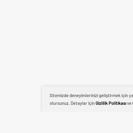
Sitemizde deneyimlerinizi geliştirmek için 
0
BEĞENDİM
ABONE OL
olursunuz. Detaylar için
Gizlilik Politikası
ve
İsveç’in yüksek tirajlı gazetelerinden E
Bakanı Morgan Johansson, Cumhurbaşk