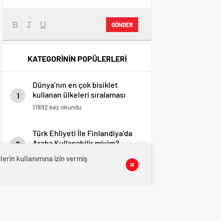
GÖNDER
KATEGORİNİN POPÜLERLERİ
Dünya’nın en çok bisiklet
kullanan ülkeleri sıralaması
1
11892 kez okundu
Türk Ehliyeti İle Finlandiya’da
Araba Kullanabilir miyim?
2
10313 kez okundu
erin kullanımına izin vermiş
Fin vatandaşlığı şartları
değişiyor, B1 dil puanı şartı
3
kaldırılıyor
9124 kez okundu