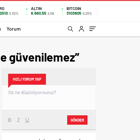
RO
ALTIN
BITCOIN
,2510
6.660,55
3103805
0.32%
2,59
0,20%
u
Yorum
ere güvenilemez”
HIZLI YORUM YAP
GÖNDER