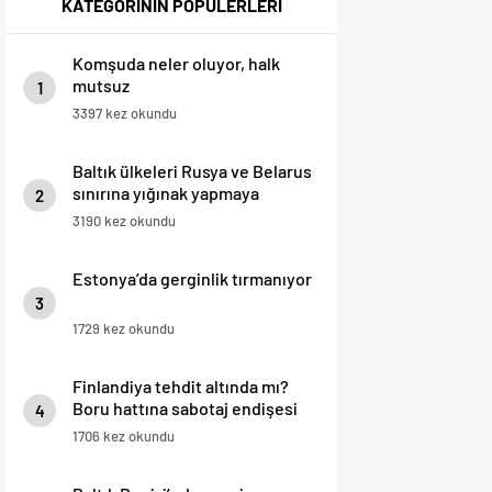
KATEGORİNİN POPÜLERLERİ
Komşuda neler oluyor, halk
mutsuz
1
3397 kez okundu
Baltık ülkeleri Rusya ve Belarus
sınırına yığınak yapmaya
2
başlayacak
3190 kez okundu
Estonya’da gerginlik tırmanıyor
3
1729 kez okundu
Finlandiya tehdit altında mı?
Boru hattına sabotaj endişesi
4
1706 kez okundu