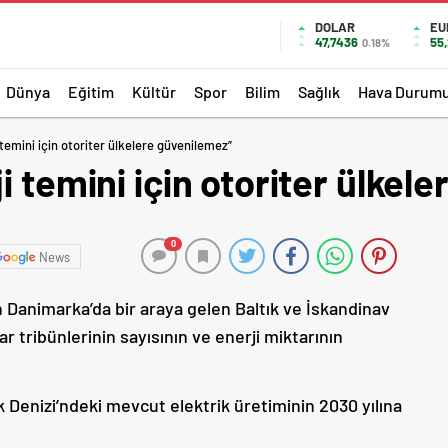
DOLAR
EU
47,7436
55
0.18%
Dünya
Eğitim
Kültür
Spor
Bilim
Sağlık
Hava Durum
temini için otoriter ülkelere güvenilemez”
i temini için otoriter ülkel
0
News
n Danimarka’da bir araya gelen Baltık ve İskandinav
gar tribünlerinin sayısının ve enerji miktarının
k Denizi’ndeki mevcut elektrik üretiminin 2030 yılına