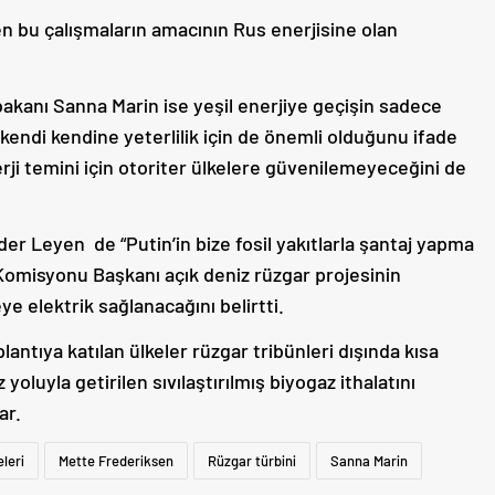
 bu çalışmaların amacının Rus enerjisine olan
bakanı Sanna Marin ise yeşil enerjiye geçişin sadece
 kendi kendine yeterlilik için de önemli olduğunu ifade
rji temini için otoriter ülkelere güvenilemeyeceğini de
r Leyen de “Putin’in bize fosil yakıtlarla şantaj yapma
a Komisyonu Başkanı açık deniz rüzgar projesinin
e elektrik sağlanacağını belirtti.
ntıya katılan ülkeler rüzgar tribünleri dışında kısa
yoluyla getirilen sıvılaştırılmış biyogaz ithalatını
ar.
leri
Mette Frederiksen
Rüzgar türbini
Sanna Marin